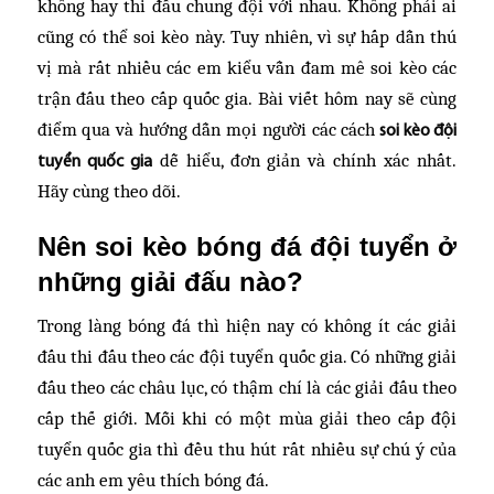
không hay thi đấu chung đội với nhau. Không phải ai
cũng có thể soi kèo này. Tuy nhiên, vì sự hấp dẫn thú
vị mà rất nhiều các em kiểu vẫn đam mê soi kèo các
trận đấu theo cấp quốc gia. Bài viết hôm nay sẽ cùng
điểm qua và hướng dẫn mọi người các cách
soi kèo đội
dễ hiểu, đơn giản và chính xác nhất.
tuyển quốc gia
Hãy cùng theo dõi.
Nên soi kèo bóng đá đội tuyển ở
những giải đấu nào?
Trong làng bóng đá thì hiện nay có không ít các giải
đấu thi đấu theo các đội tuyển quốc gia. Có những giải
đấu theo các châu lục, có thậm chí là các giải đấu theo
cấp thế giới. Mỗi khi có một mùa giải theo cấp đội
tuyển quốc gia thì đều thu hút rất nhiều sự chú ý của
các anh em yêu thích bóng đá.