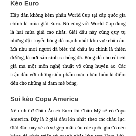
Kèo Euro
Hấp dẫn không kém phần World Cup tại cấp quốc gia
chính là mùa giải Euro. Nó cùng với World Cup đang
là hai mùa giải cao nhất. Giải đấu này cũng quy tụ
những đội tuyển bóng đá mạnh nhất khu vực châu âu.
Mà như mọi người đã biết thì châu âu chính là thiên
đường, là nơi sản sinh ra bóng đá. Bóng đá cho cái cái
giá mà một môn nghệ thuật vô cùng huyền ảo. Các
trận đấu với những siêu phẩm mãn nhãn luôn là điểm
đến cho những ai đam mê bóng.
Soi kèo Copa America
Nếu như ở Châu Âu có Euro thì Châu Mỹ sẽ có Copa
America. Đây là 2 giải đấu lớn nhất theo các châu lục.
Giải đấu này sẽ có sự góp mặt của các quốc gia.Có nền
bóng đá phát triển và mạnh nhất khu vực Nam Mỹ.