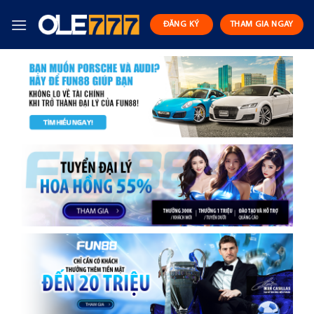
Skip
to
ĐĂNG KÝ
THAM GIA NGAY
content