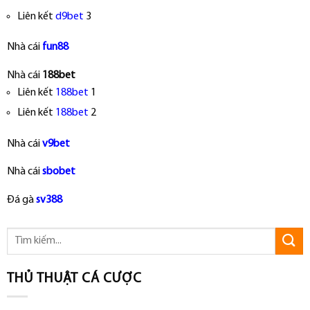
Liên kết
d9bet
3
Nhà cái
fun88
Nhà cái
188bet
Liên kết
188bet
1
Liên kết
188bet
2
Nhà cái
v9bet
Nhà cái
sbobet
Đá gà
sv388
THỦ THUẬT CÁ CƯỢC