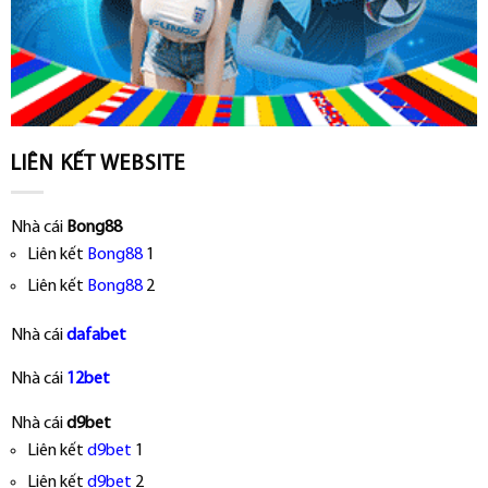
LIÊN KẾT WEBSITE
Nhà cái
Bong88
Liên kết
Bong88
1
Liên kết
Bong88
2
Nhà cái
dafabet
Nhà cái
12bet
Nhà cái
d9bet
Liên kết
d9bet
1
Liên kết
d9bet
2