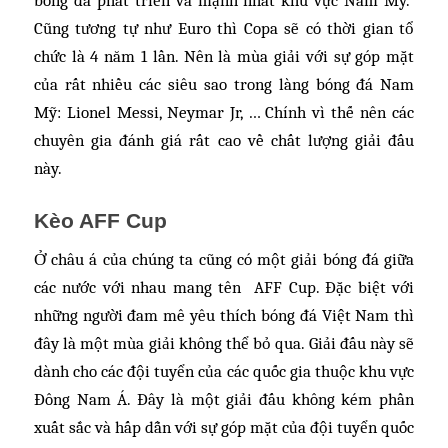
Cũng tương tự như Euro thì Copa sẽ có thời gian tổ
chức là 4 năm 1 lần. Nên là mùa giải với sự góp mặt
của rất nhiều các siêu sao trong làng bóng đá Nam
Mỹ: Lionel Messi, Neymar Jr, … Chính vì thế nên các
chuyên gia đánh giá rất cao về chất lượng giải đấu
này.
Kèo AFF Cup
Ở châu á của chúng ta cũng có một giải bóng đá giữa
các nước với nhau mang tên AFF Cup. Đặc biệt với
những người đam mê yêu thích bóng đá Việt Nam thì
đây là một mùa giải không thể bỏ qua. Giải đấu này sẽ
dành cho các đội tuyển của các quốc gia thuộc khu vực
Đông Nam Á. Đây là một giải đấu không kém phần
xuất sắc và hấp dẫn với sự góp mặt của đội tuyển quốc