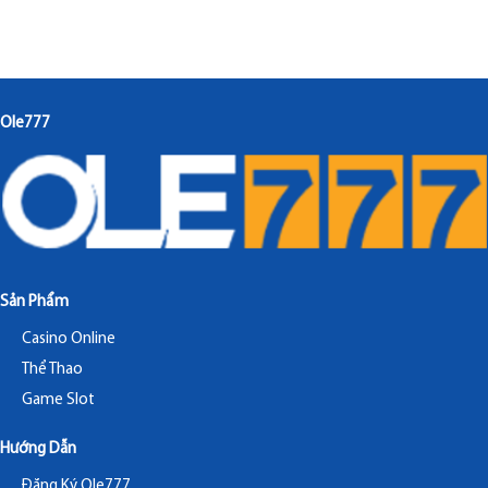
Ole777
Sản Phẩm
Casino Online
Thể Thao
Game Slot
Hướng Dẫn
Đăng Ký Ole777