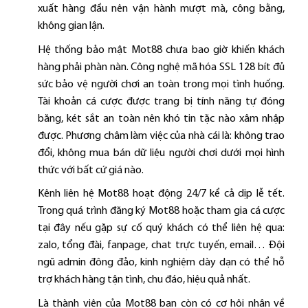
xuất hàng đầu nên vận hành mượt mà, công bằng,
không gian lận.
Hệ thống bảo mật Mot88 chưa bao giờ khiến khách
hàng phải phàn nàn. Công nghệ mã hóa SSL 128 bít đủ
sức bảo vệ người chơi an toàn trong mọi tình huống.
Tài khoản cá cược được trang bị tính năng tự đóng
băng, két sắt an toàn nên khó tin tặc nào xâm nhập
được. Phương châm làm việc của nhà cái là: không trao
đổi, không mua bán dữ liệu người chơi dưới mọi hình
thức với bất cứ giá nào.
Kênh liên hệ Mot88 hoạt động 24/7 kể cả dịp lễ tết.
Trong quá trình đăng ký Mot88 hoặc tham gia cá cược
tại đây nếu gặp sự cố quý khách có thể liên hệ qua:
zalo, tổng đài, fanpage, chat trực tuyến, email… Đội
ngũ admin đông đảo, kinh nghiệm dày dạn có thể hỗ
trợ khách hàng tận tình, chu đáo, hiệu quả nhất.
Là thành viên của Mot88 bạn còn có cơ hội nhận về