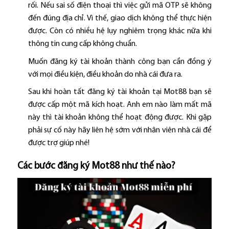
rối. Nếu sai số điện thoại thì việc gửi mã OTP sẽ không
đến đúng địa chỉ. Vì thế, giao dịch không thể thực hiện
được. Còn có nhiều hệ lụy nghiêm trọng khác nữa khi
thông tin cung cấp không chuẩn.
Muốn đăng ký tài khoản thành công bạn cần đồng ý
với mọi điều kiện, điều khoản do nhà cái đưa ra.
Sau khi hoàn tất đăng ký tài khoản tại Mot88 bạn sẽ
được cấp một mã kích hoạt. Anh em nào làm mất mã
này thì tài khoản không thể hoạt động được. Khi gặp
phải sự cố này hãy liên hệ sớm với nhân viên nhà cái để
được trợ giúp nhé!
Các bước đăng ký Mot88 như thế nào?