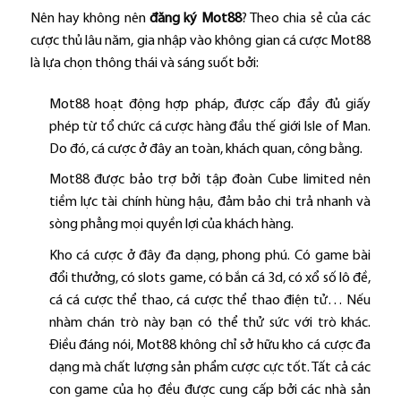
Nên hay không nên
đăng ký Mot88
? Theo chia sẻ của các
cược thủ lâu năm, gia nhập vào không gian cá cược Mot88
là lựa chọn thông thái và sáng suốt bởi:
Mot88 hoạt động hợp pháp, được cấp đầy đủ giấy
phép từ tổ chức cá cược hàng đầu thế giới Isle of Man.
Do đó, cá cược ở đây an toàn, khách quan, công bằng.
Mot88 được bảo trợ bởi tập đoàn Cube limited nên
tiềm lực tài chính hùng hậu, đảm bảo chi trả nhanh và
sòng phẳng mọi quyền lợi của khách hàng.
Kho cá cược ở đây đa dạng, phong phú. Có game bài
đổi thưởng, có slots game, có bắn cá 3d, có xổ số lô đề,
cá cá cược thể thao, cá cược thể thao điện tử… Nếu
nhàm chán trò này bạn có thể thử sức với trò khác.
Điều đáng nói, Mot88 không chỉ sở hữu kho cá cược đa
dạng mà chất lượng sản phẩm cược cực tốt. Tất cả các
con game của họ đều được cung cấp bởi các nhà sản