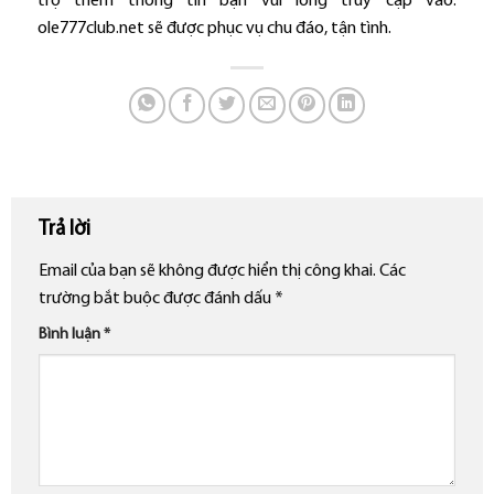
trợ thêm thông tin bạn vui lòng truy cập vào:
ole777club.net
sẽ được phục vụ chu đáo, tận tình.
Trả lời
Email của bạn sẽ không được hiển thị công khai.
Các
trường bắt buộc được đánh dấu
*
Bình luận
*