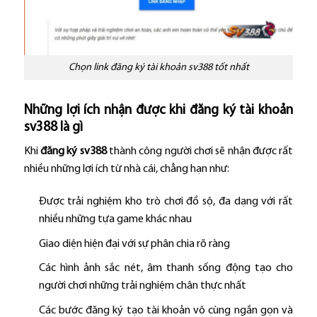
Chọn link đăng ký tài khoản sv388 tốt nhất
Những lợi ích nhận được khi đăng ký tài khoản
sv388 là gì
Khi
đăng ký sv388
thành công người chơi sẽ nhận được rất
nhiều những lợi ích từ nhà cái, chẳng hạn như:
Được trải nghiệm kho trò chơi đồ sộ, đa dạng với rất
nhiều những tựa game khác nhau
Giao diện hiện đại với sự phân chia rõ ràng
Các hình ảnh sắc nét, âm thanh sống động tạo cho
người chơi những trải nghiệm chân thực nhất
Các bước đăng ký tạo tài khoản vô cùng ngắn gọn và