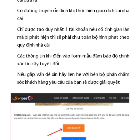
cái đưa ra
Có đường truyền ổn định khi thực hiện giao dịch tại nhà
cái
Chỉ được tạo duy nhất 1 tài khoản nếu cố tình gian lận
mà bị phát hiện thì sẽ phải chịu toàn bộ hình phạt theo
quy định nhà cái
Các thông tin khi điền vào form mẫu đảm bảo độ chính
xác tin cậy tuyệt đối
Nếu gặp vấn đề xin hãy liên hệ với bên bộ phận chăm
sóc khách hàng yêu cầu của bạn sẽ được giải quyết