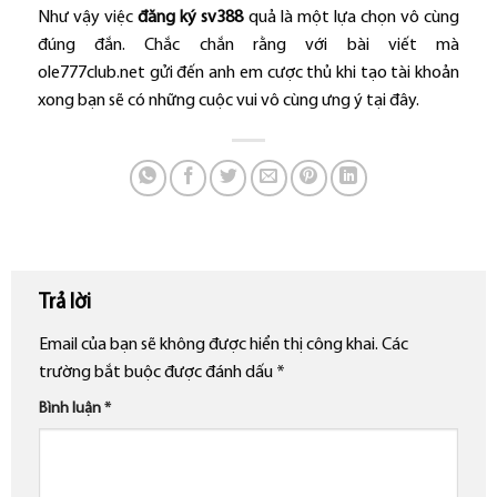
Như vậy việc
đăng ký sv388
quả là một lựa chọn vô cùng
đúng đắn. Chắc chắn rằng với bài viết mà
ole777club.net
gửi đến anh em cược thủ khi tạo tài khoản
xong bạn sẽ có những cuộc vui vô cùng ưng ý tại đây.
Trả lời
Email của bạn sẽ không được hiển thị công khai.
Các
trường bắt buộc được đánh dấu
*
Bình luận
*