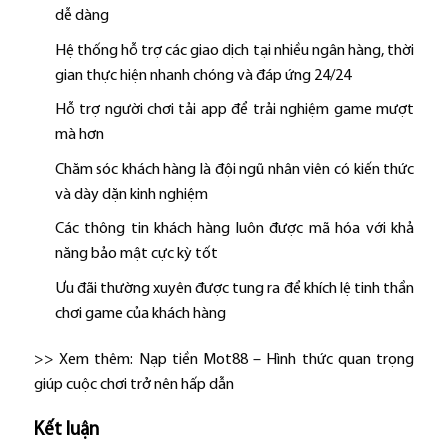
dễ dàng
Hệ thống hỗ trợ các giao dịch tại nhiều ngân hàng, thời
gian thực hiện nhanh chóng và đáp ứng 24/24
Hỗ trợ người chơi tải app để trải nghiệm game mượt
mà hơn
Chăm sóc khách hàng là đội ngũ nhân viên có kiến thức
và dày dặn kinh nghiệm
Các thông tin khách hàng luôn được mã hóa với khả
năng bảo mật cực kỳ tốt
Ưu đãi thường xuyên được tung ra để khích lệ tinh thần
chơi game của khách hàng
>> Xem thêm:
Nạp tiền Mot88 – Hình thức quan trọng
giúp cuộc chơi trở nên hấp dẫn
Kết luận