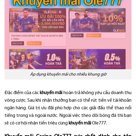
Áp dụng khuyến mãi cho nhiều khung giờ
Đặc điểm của các
khuyến mãi
hoàn trả không yêu cầu doanh thu
vòng cược. Sau khi nhận thưởng bạn có thể rút tiền về tài khoản
ngân hàng. Giá trị ưu đãi phù hợp cho các giải đấu thể thao nổi
tiếng trong và ngoài nước. Ngoài việc theo dõi bóng đá thì bạn
sẽ có cơ hội nhận tiền triệu cùng
khuyến mãi
Ole777.