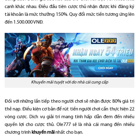
cạnh khác nhau. Điều đầu tiên cược thủ nhận được khi đăng ký
tài khoản là mức thưởng 150%. Quy đổi mức tiền tương ứng lên
đến 1.500.000 VNĐ.
Khuyến mãi tuyệt vời do nhà cái cung cấp
Đối với những lần tiếp theo người chơi sẽ nhận được 80% giá trị
thẻ nạp. Điều kiện cơ bản để rút tiền người chơi cần thực hiện 22
vòng cược. Dịch vụ giải trí mang tính hấp dẫn đem đến nhiều
quyền lợi cho cược thủ. Ole777 sẽ là nhà cái mang đến nhiều
chương trình
khuyến mãi
nhất cho bạn.