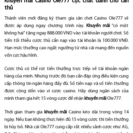
Khuyến mãi Casino Ole777 cực chất dành cho tân
thủ
Thành viên mới đăng ký tham gia sân chơi Casino Ole777 sẽ
được áp dụng ngay chương trình này.
Khuyến mãi
“có một
không hai” tặng ngay 888.000 VND vào tài khoản người chơi. Số
tiền tối thiểu cược thủ cần nạp vào tài khoản là 100.000 VNĐ.
Hạn mức thưởng cao ngất ngưỡng từ nhà cái mang đến nguồn
vốn cực hậu hĩnh.
Cược thủ có thể rút tiền thưởng trực tiếp về tài khoản ngân
hàng của mình. Nhưng trước đó bạn cần đáp ứng điều kiện cung
cấp thông tin ngân hàng đầy đủ. Số tiền nạp và số tiền thưởng
được cộng dồn vào ví cược casino. Hãy dùng ngân sách của
mình tham gia hết 15 vòng cược để nhận
khuyến mãi
Ole777.
Thời gian tham gia
khuyến mãi
Casino kéo dài trong vòng 14
ngày. Nếu bạn không thực hiện đủ 15 vòng cược thì tiền thưởng
bị hủy bỏ. Nhà cái Ole777 cung cấp rất nhiều sảnh cược như AG,