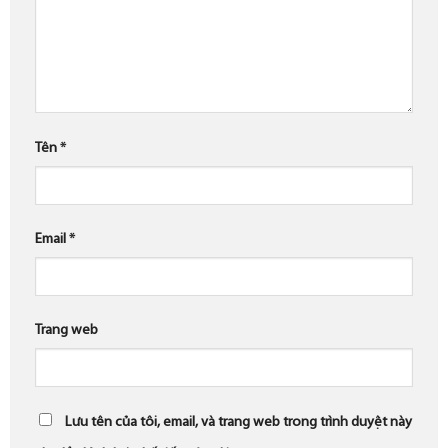
Tên
*
Email
*
Trang web
Lưu tên của tôi, email, và trang web trong trình duyệt này