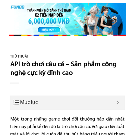
THỦ THUẬT
API trò chơi câu cá – Sản phẩm công
nghệ cực kỳ đỉnh cao
Mục lục
Một trong những game chơi đổi thưởng hấp dẫn nhất
hiện nay phải kể đến đó là trò chơi câu cá. Với giao diện bắt
mắt và lối chơi lôi cuốn đã thu hút hàng triệu người tham