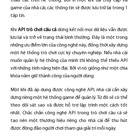
thao tác trên hệ thống. Bởi vì một khi đã truy cập và
game của nhà cái, các thông tin sẽ được lưu trữ lại trong 1
tập tin.
Khi
API trò chơi câu cá
dừng kết nối mọi dữ liệu vẫn được
lưu lại và trở về trạng thái bình thường. Đây là một trong
những ưu điểm lớn của công nghệ này, đồng thời xây dựng
một hệ thống trò chơi cực kỳ chuyên nghiệp. Nếu nhà cái
muốn quản lý hệ thống của mình thì không thể thiếu API
với những tính năng hiện đại. Bởi vì nó giống như một chìa
khóa nắm giữ thành công của người dùng.
Một khi đã áp dụng được công nghệ API, nhà cái cần xây
dựng riêng một hệ thống game để quản lý. Từ đó sẽ có thể
theo dõi sát sao và được hỗ trợ lập trình một cách tốt
nhất. Chắc chắn công nghệ API trong trò chơi câu cá sẽ
tạo nên một thương hiệu riêng cho nhà cái để thu hút
được đông đảo người chơi tham gia giải trí mỗi ngày.