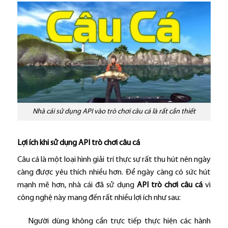
Nhà cái sử dụng API vào trò chơi câu cá là rất cần thiết
Lợi ích khi sử dụng API trò chơi câu cá
Câu cá là một loại hình giải trí thực sự rất thu hút nên ngày
càng được yêu thích nhiều hơn. Để ngày càng có sức hút
mạnh mẽ hơn, nhà cái đã sử dụng
API trò chơi câu cá
vì
công nghệ này mang đến rất nhiều lợi ích như sau:
Người dùng không cần trực tiếp thực hiện các hành