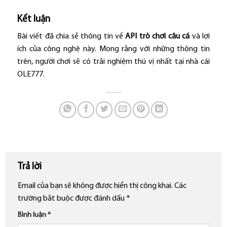
Kết luận
Bài viết đã chia sẻ thông tin về
API trò chơi câu cá
và lợi
ích của công nghệ này. Mong rằng với những thông tin
trên, người chơi sẽ có trải nghiệm thú vị nhất tại nhà cái
OLE777.
Trả lời
Email của bạn sẽ không được hiển thị công khai.
Các
trường bắt buộc được đánh dấu
*
Bình luận
*