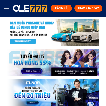
Skip
to
ĐĂNG KÝ
THAM GIA NGAY
content