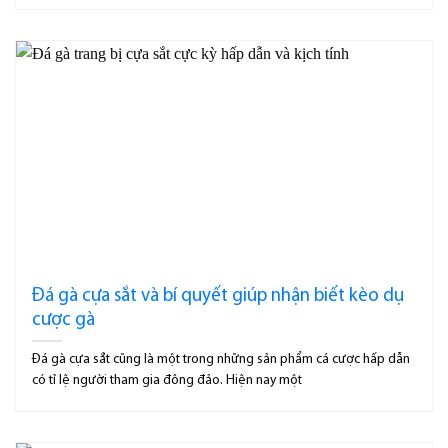
Đá gà cựa sắt và bí quyết giúp nhận biết kèo dụ
cược gà
Đá gà cựa sắt cũng là một trong những sản phẩm cá cược hấp dẫn
có tỉ lệ người tham gia đông đảo. Hiện nay một