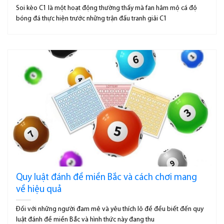
Soi kèo C1 là một hoạt động thường thấy mà fan hâm mộ cá độ
bóng đá thực hiện trước những trận đấu tranh giải C1
Quy luật đánh đề miền Bắc và cách chơi mang
về hiệu quả
Đối với những người đam mê và yêu thích lô đề đều biết đến quy
luật đánh đề miền Bắc và hình thức này đang thu